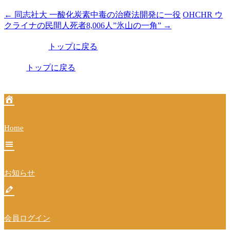
←
同志社大 一酸化炭素中毒の治療法開発に一役
OHCHR ウ
投
クライナの民間人死者8,006人”氷山の一角”
→
稿
トップに戻る
ナ
ビ
トップに戻る
ゲ
ー
シ
Home
ョ
ン
お知らせ
会員ログイン