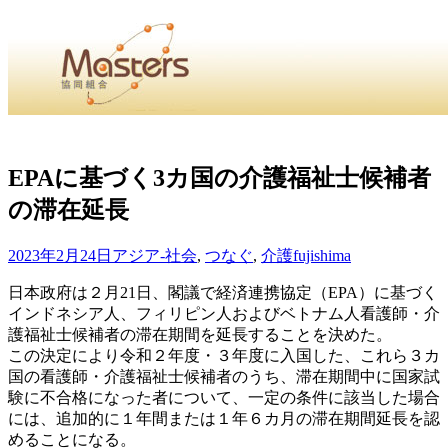
・
Home
・ ・
組合概要
・ ・
事業部会紹介
・ ・
組合員紹
せ
・
EPAに基づく3カ国の介護福祉士候補者
の滞在延長
・Home・ ・理 念・ ・沿 革・ ・組織図・ ・会
協同組合Masters／
2023年2月24日
アジア-社会
,
つなぐ
,
介護
fujishima
国土交通省・経済産業省・農林水産省・厚生労働省 認可
日本政府は２月21日、閣議で経済連携協定（EPA）に基づく
インドネシア人、フィリピン人およびベトナム人看護師・介
Masters組合員ログイン
護福祉士候補者の滞在期間を延長することを決めた。
この決定により令和２年度・３年度に入国した、これら３カ
国の看護師・介護福祉士候補者のうち、滞在期間中に国家試
験に不合格になった者について、一定の条件に該当した場合
には、追加的に１年間または１年６カ月の滞在期間延長を認
めることになる。