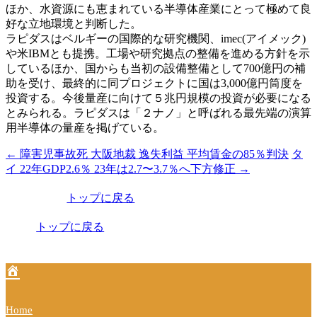
ほか、水資源にも恵まれている半導体産業にとって極めて良
好な立地環境と判断した。
ラピダスはベルギーの国際的な研究機関、imec(アイメック)
や米IBMとも提携。工場や研究拠点の整備を進める方針を示
しているほか、国からも当初の設備整備として700億円の補
助を受け、最終的に同プロジェクトに国は3,000億円筒度を
投資する。今後量産に向けて５兆円規模の投資が必要になる
とみられる。ラピダスは「２ナノ」と呼ばれる最先端の演算
用半導体の量産を掲げている。
←
障害児事故死 大阪地裁 逸失利益 平均賃金の85％判決
タ
投
イ 22年GDP2.6％ 23年は2.7〜3.7％へ下方修正
→
稿
トップに戻る
ナ
ビ
トップに戻る
ゲ
ー
シ
Home
ョ