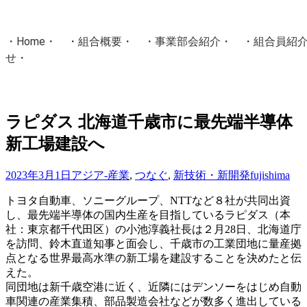
・
Home
・ ・
組合概要
・ ・
事業部会紹介
・ ・
組合員紹
せ
・
・Home・ ・理 念・ ・沿 革・ ・組織図・ ・会
協同組合Masters／
ラピダス 北海道千歳市に最先端半導体
国土交通省・経済産業省・農林水産省・厚生労働省 認可
新工場建設へ
Masters組合員ログイン
2023年3月1日
アジア-産業
,
つなぐ
,
新技術・新開発
fujishima
トヨタ自動車、ソニーグループ、NTTなど８社が共同出資
し、最先端半導体の国内生産を目指しているラピダス（本
社：東京都千代田区）の小池淳義社長は２月28日、北海道庁
を訪問、鈴木直道知事と面会し、千歳市の工業団地に量産拠
点となる世界最高水準の新工場を建設することを決めたと伝
えた。
同団地は新千歳空港に近く、近隣にはデンソーをはじめ自動
車関連の産業集積、部品製造会社などが数多く進出している