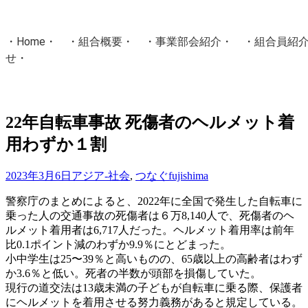
・
Home
・ ・
組合概要
・ ・
事業部会紹介
・ ・
組合員紹
せ
・
・Home・ ・理 念・ ・沿 革・ ・組織図・ ・会
協同組合Masters／
22年自転車事故 死傷者のヘルメット着
国土交通省・経済産業省・農林水産省・厚生労働省 認可
用わずか１割
Masters組合員ログイン
2023年3月6日
アジア-社会
,
つなぐ
fujishima
警察庁のまとめによると、2022年に全国で発生した自転車に
乗った人の交通事故の死傷者は６万8,140人で、死傷者のヘ
ルメット着用者は6,717人だった。ヘルメット着用率は前年
比0.1ポイント減のわずか9.9％にとどまった。
小中学生は25〜39％と高いものの、65歳以上の高齢者はわず
か3.6％と低い。死者の半数が頭部を損傷していた。
現行の道交法は13歳未満の子どもが自転車に乗る際、保護者
にヘルメットを着用させる努力義務があると規定している。