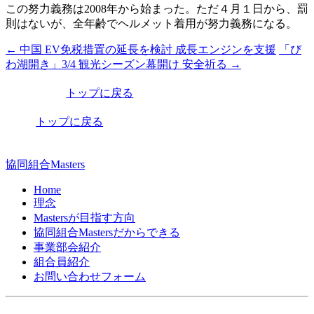
この努力義務は2008年から始まった。ただ４月１日から、罰
則はないが、全年齢でヘルメット着用が努力義務になる。
←
中国 EV免税措置の延長を検討 成長エンジンを支援
「び
投
わ湖開き」3/4 観光シーズン幕開け 安全祈る
→
稿
トップに戻る
ナ
ビ
トップに戻る
ゲ
ー
協同組合Masters
シ
Home
理念
ョ
Mastersが目指す方向
ン
協同組合Mastersだからできる
事業部会紹介
組合員紹介
お問い合わせフォーム