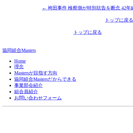
←
袴田事件 検察側が特別抗告を断念 42年
投
稿
トップに戻
ナ
トップに戻る
ビ
ゲ
協同組合Masters
ー
Home
シ
理念
Mastersが目指す方向
ョ
協同組合Mastersだからできる
ン
事業部会紹介
組合員紹介
お問い合わせフォーム