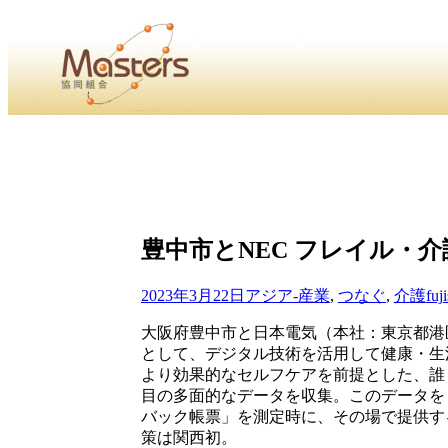
・
Home
・ ・
組合概要
・ ・
事業部会紹介
・ ・
組合員紹
せ
・
・Home・ ・理 念・ ・沿 革・ ・組織図・ ・会
豊中市とNEC フレイル・
協同組合Masters／
国土交通省・経済産業省・農林水産省・厚生労働省 認可
2023年3月22日
アジア-産業
,
つなぐ
,
介護
fuj
Masters組合員ログイン
大阪府豊中市と日本電気（本社：東京都港
として、デジタル技術を活用して健康・生
より効果的なセルフケアを前提とした、誰
目の多面的なデータを収集。このデータを
バック帳票」を測定時に、その場で提供す
策は関西初。