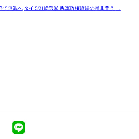
経て無罪へ
タイ 5/21総選挙 親軍政権継続の是非問う
→
る