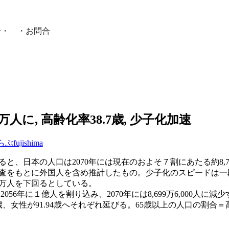
介
・ ・
お問合
員紹介・
0万人に, 高齢化率38.7歳, 少子化加速
らぶ
fujishima
と、日本の人口は2070年には現在のおよそ７割にあたる約8,7
勢調査をもとに外国人を含め推計したもの。少子化のスピードは
0万人を下回るとしている。
2056年に１億人を割り込み、2070年には8,699万6,000人に減
89歳、女性が91.94歳へそれぞれ延びる。65歳以上の人口の割合＝高