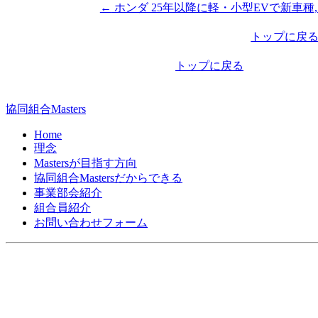
←
ホンダ 25年以降に軽・小型EVで新車種
投
稿
トップに戻
ナ
トップに戻る
ビ
ゲ
協同組合Masters
ー
Home
シ
理念
Mastersが目指す方向
ョ
協同組合Mastersだからできる
ン
事業部会紹介
組合員紹介
お問い合わせフォーム