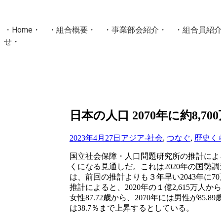
・
Home
・ ・
組合概要
・ ・
事業部会紹介
・ ・
組合員紹
せ
・
・Home・ ・理 念・ ・沿 革・ ・組織図・ ・会
協同組合Masters／
国土交通省・経済産業省・農林水産省・厚生労働省 認可
Masters組合員ログイン
日本の人口 2070年に約8,70
2023年4月27日
アジア-社会
,
つなぐ
,
歴史く
国立社会保障・人口問題研究所の推計による
くになる見通しだ。これは2020年の国
は、前回の推計よりも３年早い2043年に7
推計によると、2020年の１億2,615万人から
女性87.72歳から、2070年には男性が85.
は38.7％まで上昇するとしている。