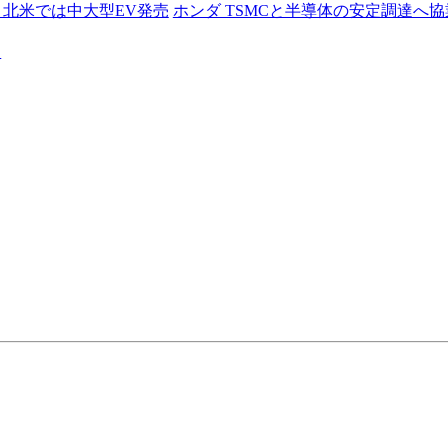
, 北米では中大型EV発売
ホンダ TSMCと半導体の安定調達へ
る