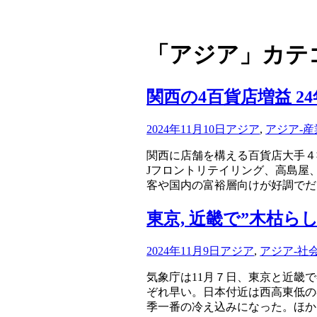
「アジア」カテ
関西の4百貨店増益 2
2024年11月10日
アジア
,
アジア-産
関西に店舗を構える百貨店大手４社
Jフロントリテイリング、高島屋
客や国内の富裕層向けが好調でだ
東京, 近畿で”木枯らし
2024年11月9日
アジア
,
アジア-社
気象庁は11月７日、東京と近畿
ぞれ早い。日本付近は西高東低の冬
季一番の冷え込みになった。ほか