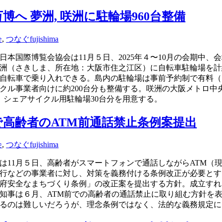
博へ 夢洲, 咲洲に駐輪場960台整備
会
,
つなぐ
fujishima
る日本国際博覧会協会は11月５日、2025年４〜10月の会期中
洲（さきしま、所在地：大阪市住之江区）に自転車駐輪場を計約
自転車で乗り入れできる。島内の駐輪場は事前予約制で有料（１日
クル事業者向けに約200台分も整備する。咲洲の大阪メトロ中
、シェアサイクル用駐輪場30台分を用意する。
で高齢者のATM前通話禁止条例案提出
会
,
つなぐ
fujishima
は11月５日、高齢者がスマートフォンで通話しながらATM（
行などの事業者に対し、対策を義務付ける条例改正が必要とす
に「府安全なまちづくり条例」の改正案を提出する方針。成立す
知事は６月、ATM前での高齢者の通話禁止に取り組む方針を
るのは難しいだろうが、理念条例ではなく、法的な義務規定に