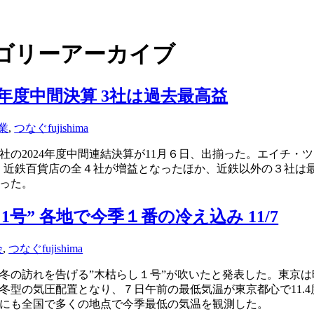
ゴリーアーカイブ
4年度中間決算 3社は過去最高益
業
,
つなぐ
fujishima
の2024年度中間連結決算が11月６日、出揃った。エイチ・ツ
、近鉄百貨店の全４社が増益となったほか、近鉄以外の３社は
った。
1号” 各地で今季１番の冷え込み 11/7
会
,
つなぐ
fujishima
で冬の訪れを告げる”木枯らし１号”が吹いたと発表した。東京
型の気圧配置となり、７日午前の最低気温が東京都心で11.4度
にも全国で多くの地点で今季最低の気温を観測した。