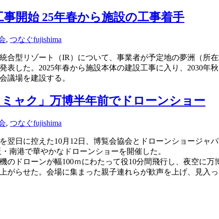
工事開始 25年春から施設の工事着手
会
,
つなぐ
fujishima
含む統合型リゾート（IR）について、事業者が予定地の夢洲（所
表した。2025年春から施設本体の建設工事に入り、2030年
際会議場を建設する。
クミャク」万博半年前でドローンショー
会
,
つなぐ
fujishima
前を翌日に控えた10月12日、博覧会協会とドローンショージャ
阪・南港で華やかなドローンショーを開催した。
00機のドローンが幅100ｍにわたって役10分間飛行し、夜空に
上がらせた。会場に集まった親子連れらが歓声を上げ、見入っ