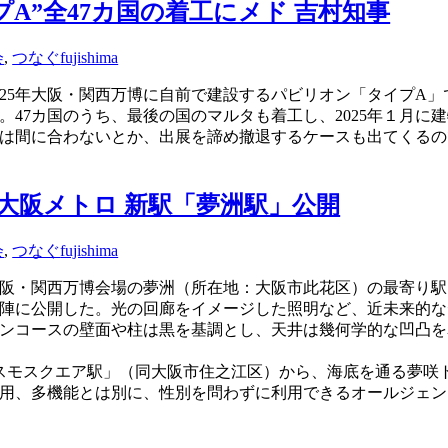
A”全47カ国の着工にメド 吉村知事
会
,
つなぐ
fujishima
025年大阪・関西万博に自前で建設するパビリオン「タイプA」
。47カ国のうち、最後の国のマルタも着工し、2025年１月に
は間に合わないとか、出展を諦め撤退するケースも出てくるの
 大阪メトロ 新駅「夢洲駅」公開
会
,
つなぐ
fujishima
5年大阪・関西万博会場の夢洲（所在地：大阪市此花区）の最寄り駅と
陣に公開した。光の回廊をイメージした照明など、近未来的な
ンコースの壁面や柱は黒を基調とし、天井は幾何学的な凹凸を
スモスクエア駅」（同大阪市住之江区）から、海底を通る夢咲トン
用、多機能とは別に、性別を問わずに利用できるオールジェン