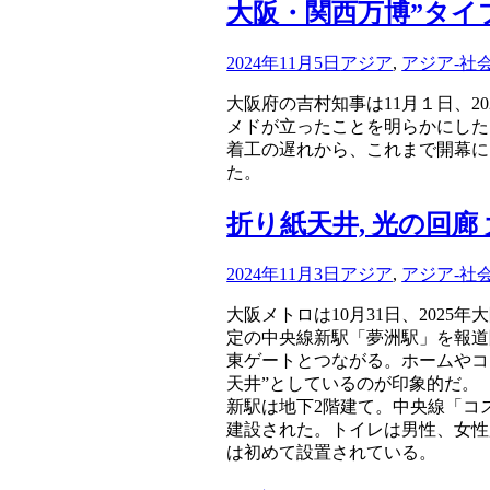
大阪・関西万博”タイプ
2024年11月5日
アジア
,
アジア-社
大阪府の吉村知事は11月１日、2
メドが立ったことを明らかにした
着工の遅れから、これまで開幕に
た。
折り紙天井, 光の回廊
2024年11月3日
アジア
,
アジア-社
大阪メトロは10月31日、202
定の中央線新駅「夢洲駅」を報道
東ゲートとつながる。ホームやコ
天井”としているのが印象的だ。
新駅は地下2階建て。中央線「コ
建設された。トイレは男性、女性
は初めて設置されている。