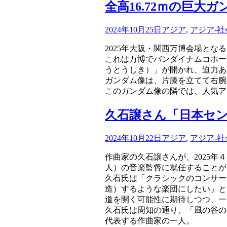
全高16.72ｍの巨大
2024年10月25日
アジア
,
アジア-社
2025年大阪・関西万博会場とな
これは万博でバンダイナムコホー
うとうしき）」が開かれ、迫力あ
ガンダム像は、片膝を立てて右腕
このガンダム像の隣では、人気ア
久石譲さん「日本セ
2024年10月22日
アジア
,
アジア-社
作曲家の久石譲さんが、2025
人）の音楽監督に就任することが
久石氏は「クラシックのコンサー
造）するような楽団にしたい」と
道を開く可能性に期待しつつ、一
久石氏は周知の通り、「風の谷の
代表する作曲家の一人。