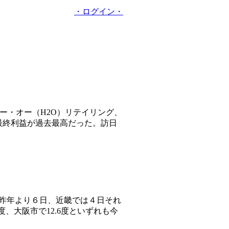
・ログイン・
ー・オー（H2O）リテイリング、
最終利益が過去最高だった。訪日
は昨年より６日、近畿では４日それ
、大阪市で12.6度といずれも今