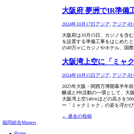
大阪府 夢洲でIR準備
2024年10月17日
アジア
,
アジア-社
大阪府は10月15日、カジノを
を設置する準備工事をはじめたと発
の49万㎡にカジノやホテル、国
大阪湾上空に「ミャ
2024年10月15日
アジア
,
アジア-社
2025年大阪・関西万博開幕半年
醸成とPR活動の一環として、大
大阪湾上空140ｍほどの高さを5
ー「ミャクミャク」の姿を浮かび
←
過去の投稿
投
協同組合Masters
稿
Home