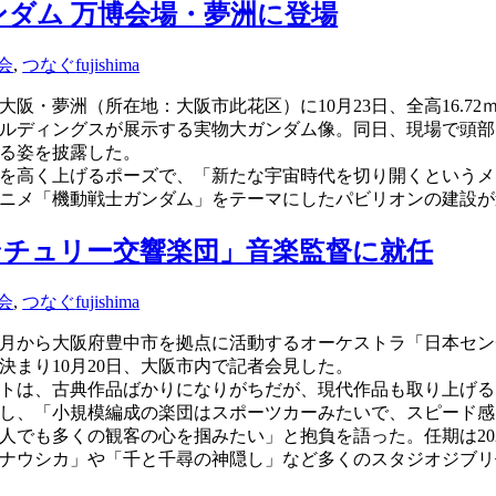
ガンダム 万博会場・夢洲に登場
会
,
つなぐ
fujishima
る大阪・夢洲（所在地：大阪市此花区）に10月23日、全高16.7
ルディングスが展示する実物大ガンダム像。同日、現場で頭部
る姿を披露した。
を高く上げるポーズで、「新たな宇宙時代を切り開くというメ
ニメ「機動戦士ガンダム」をテーマにしたパビリオンの建設が
ンチュリー交響楽団」音楽監督に就任
会
,
つなぐ
fujishima
年４月から大阪府豊中市を拠点に活動するオーケストラ「日本セン
決まり10月20日、大阪市内で記者会見した。
トは、古典作品ばかりになりがちだが、現代作品も取り上げる
し、「小規模編成の楽団はスポーツカーみたいで、スピード感
人でも多くの観客の心を掴みたい」と抱負を語った。任期は20
ナウシカ」や「千と千尋の神隠し」など多くのスタジオジブリ