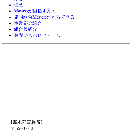
ナ
理念
Mastersが目指す方向
ビ
協同組合Mastersだからできる
ゲ
事業部会紹介
組合員紹介
ー
お問い合わせフォーム
シ
ョ
ン
【新本部事務所】
〒550-0013