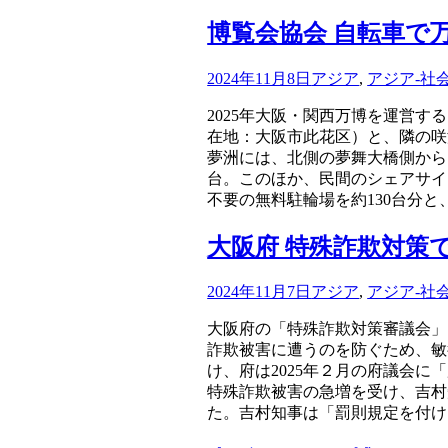
博覧会協会 自転車で万
2024年11月8日
アジア
,
アジア-社
2025年大阪・関西万博を運営す
在地：大阪市此花区）と、隣の咲
夢洲には、北側の夢舞大橋側から
台。このほか、民間のシェアサイ
不要の無料駐輪場を約130台分と
大阪府 特殊詐欺対策
2024年11月7日
アジア
,
アジア-社
大阪府の「特殊詐欺対策審議会」
詐欺被害に遭うのを防ぐため、敏
け、府は2025年２月の府議会
特殊詐欺被害の急増を受け、吉村
た。吉村知事は「罰則規定を付け